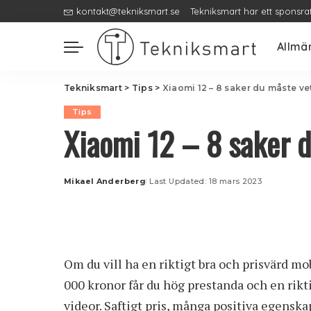
kontakt@tekniksmart.se
Tekniksmart har ett sponsra
Allmä
Tekniksmart
>
Tips
>
Xiaomi 12 – 8 saker du måste ve
Tips
Xiaomi 12 – 8 saker 
Mikael Anderberg
Last Updated: 18 mars 2023
Posted
by
Om du vill ha en riktigt bra och prisvärd mo
000 kronor får du hög prestanda och en rikt
videor. Saftigt pris, många positiva egenska