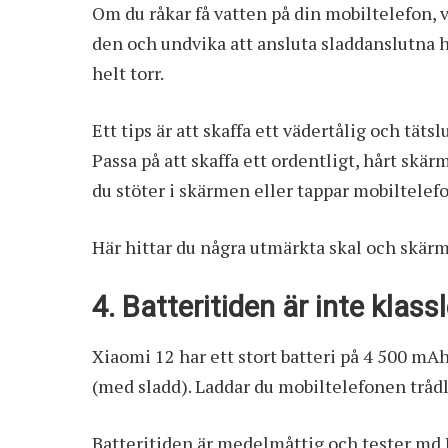
Om du råkar få vatten på din mobiltelefon, v
den och undvika att ansluta sladdanslutna hö
helt torr.
Ett tips är att skaffa ett vädertålig och tät
Passa på att skaffa ett ordentligt, hårt sk
du stöter i skärmen eller tappar mobiltelef
Här
hittar du några utmärkta skal och skärm
4. Batteritiden är inte kla
Xiaomi 12 har ett stort batteri på 4 500 mA
(med sladd). Laddar du mobiltelefonen trådlö
Batteritiden är medelmåttig och tester md 