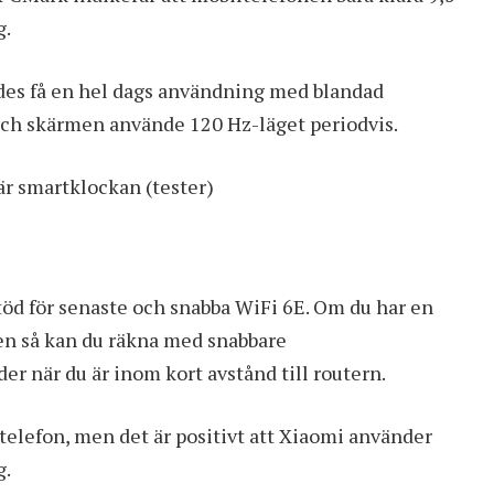
g.
ades få en hel dags användning med blandad
och skärmen använde 120 Hz-läget periodvis.
r smartklockan (tester)
töd för senaste och snabba WiFi 6E. Om du har en
n så kan du räkna med snabbare
er när du är inom kort avstånd till routern.
iltelefon, men det är positivt att Xiaomi använder
g.