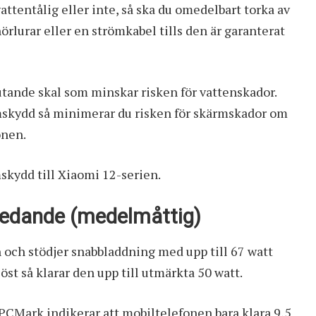
attentålig eller inte, så ska du omedelbart torka av
rlurar eller en strömkabel tills den är garanterat
slutande skal som minskar risken för vattenskador.
ärmskydd så minimerar du risken för skärmskador om
onen.
skydd till Xiaomi 12-serien.
ssledande (medelmåttig)
h och stödjer snabbladdning med upp till 67 watt
st så klarar den upp till utmärkta 50 watt.
PCMark indikerar att mobiltelefonen bara klara 9,5