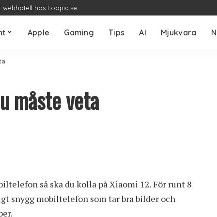
t webhotell hos Loopia.se
nt
Apple
Gaming
Tips
AI
Mjukvara
N
ta
du måste veta
biltelefon så ska du kolla på Xiaomi 12. För runt 8
igt snygg mobiltelefon som tar bra bilder och
per.