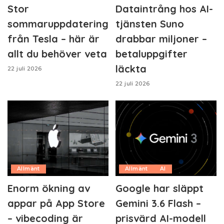
Stor
Dataintrång hos AI-
sommaruppdatering
tjänsten Suno
från Tesla – här är
drabbar miljoner –
allt du behöver veta
betaluppgifter
läckta
22 juli 2026
22 juli 2026
Allmänt
Allmänt
AI
Enorm ökning av
Google har släppt
appar på App Store
Gemini 3.6 Flash –
– vibecoding är
prisvärd AI-modell