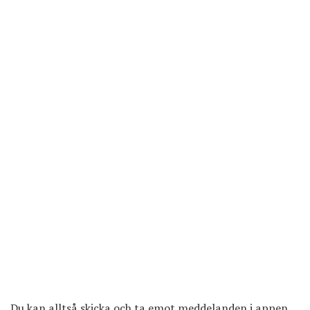
Du kan alltså skicka och ta emot meddelanden i appen