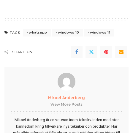
whatsapp
windows 10
windows 11
TAGS:
SHARE ON
Mikael Anderberg
View More Posts
Mikael Anderberg är en veteran inom teknikvärlden med stor
kännedom kring tillverkare, nya tekniker och produkter. Har
mångårig erfarenhet från blogg- och it-världen vilken bidrar till