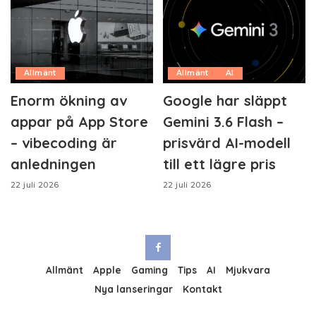
Allmänt
Allmänt
AI
Enorm ökning av
Google har släppt
appar på App Store
Gemini 3.6 Flash –
– vibecoding är
prisvärd AI-modell
anledningen
till ett lägre pris
22 juli 2026
22 juli 2026
Allmänt
Apple
Gaming
Tips
AI
Mjukvara
Nya lanseringar
Kontakt