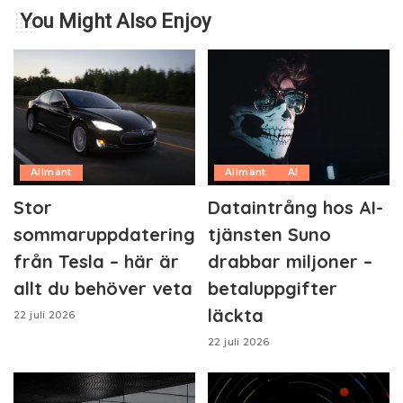
You Might Also Enjoy
Allmänt
Allmänt
AI
Stor
Dataintrång hos AI-
sommaruppdatering
tjänsten Suno
från Tesla – här är
drabbar miljoner –
allt du behöver veta
betaluppgifter
läckta
22 juli 2026
22 juli 2026