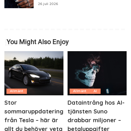
26 juli 2026
You Might Also Enjoy
Allmänt
Allmänt
AI
Stor
Dataintrång hos AI-
sommaruppdatering
tjänsten Suno
från Tesla – här är
drabbar miljoner –
allt du behöver veta
betaluppgifter