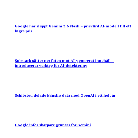
Google har släppt Gemini 3.6 Flash – prisvärd AI-modell till ett
lägre pris
Substack sätter ner foten mot AI-genererat innehåll –
introducerar verktyg för AI-detektering
Schibsted delade känslig data med OpenAI i ett helt år
Google inför skarpare gränser för Gemini