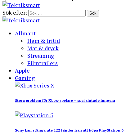
Sök efter:
Allmänt
Hem & fritid
Mat & dryck
Streaming
Filmtrailers
Apple
Gaming
Stora problem för Xbox-spelare – spel slutade fungera
Sony kan stänga ute 122 länder från att köpa PlayStation 6