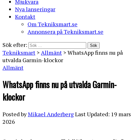
Mjukvara
Nya lanseringar
Kontakt
Om Tekniksmart.se
Annonsera på Tekniksmart.se
Sök efter:
Tekniksmart
>
Allmänt
>
WhatsApp finns nu på
utvalda Garmin-klockor
Allmänt
WhatsApp finns nu på utvalda Garmin-
klockor
Posted by
Mikael Anderberg
Last Updated: 19 mars
2026