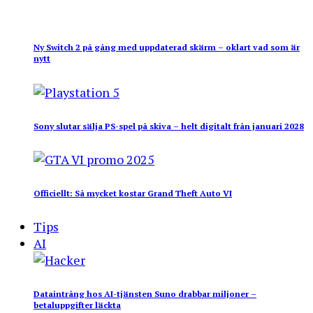
Ny Switch 2 på gång med uppdaterad skärm – oklart vad som är
nytt
Sony slutar sälja PS-spel på skiva – helt digitalt från januari 2028
Officiellt: Så mycket kostar Grand Theft Auto VI
Tips
AI
Dataintrång hos AI-tjänsten Suno drabbar miljoner –
betaluppgifter läckta