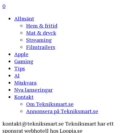
0
Allmänt
Hem & fritid
Mat & dryck
Streaming
Filmtrailers
Apple
Gaming
Tips
AI
Mjukvara
Nya lanseringar
Kontakt
Om Tekniksmart.se
Annonsera på Tekniksmart.se
kontakt@tekniksmart.se
Tekniksmart har ett
sponsrat webhotell hos Loopia.se