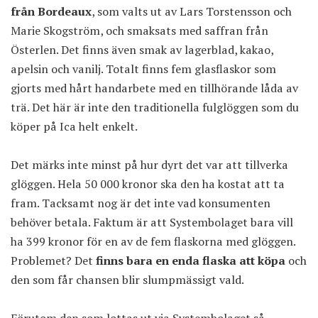
från Bordeaux
, som valts ut av Lars Torstensson och
Marie Skogström, och smaksats med saffran från
Österlen. Det finns även smak av lagerblad, kakao,
apelsin och vanilj. Totalt finns fem glasflaskor som
gjorts med hårt handarbete med en tillhörande låda av
trä. Det här är inte den traditionella fulglöggen som du
köper på Ica helt enkelt.
Det märks inte minst på hur dyrt det var att tillverka
glöggen. Hela 50 000 kronor ska den ha kostat att ta
fram. Tacksamt nog är det inte vad konsumenten
behöver betala. Faktum är att Systembolaget bara vill
ha 399 kronor för en av de fem flaskorna med glöggen.
Problemet? Det
finns bara en enda flaska att köpa
och
den som får chansen blir slumpmässigt vald.
Förutom den som lottas ut via Systembolaget så