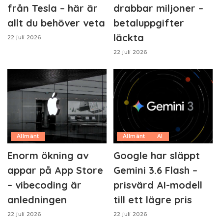
från Tesla – här är
drabbar miljoner –
allt du behöver veta
betaluppgifter
läckta
22 juli 2026
22 juli 2026
Allmänt
Allmänt
AI
Enorm ökning av
Google har släppt
appar på App Store
Gemini 3.6 Flash –
– vibecoding är
prisvärd AI-modell
anledningen
till ett lägre pris
22 juli 2026
22 juli 2026