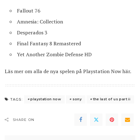
Fallout 76
Amnesia: Collection
Desperados 3
Final Fantasy 8 Remastered
Yet Another Zombie Defense HD
Läs mer om alla de nya spelen på Playstation Now
här
.
playstation now
sony
the last of us part ii
TAGS:
SHARE ON