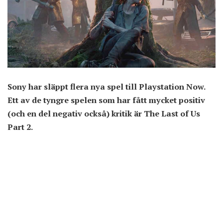
Sony har släppt flera nya spel till Playstation Now.
Ett av de tyngre spelen som har fått mycket positiv
(och en del negativ också) kritik är The Last of Us
Part 2.