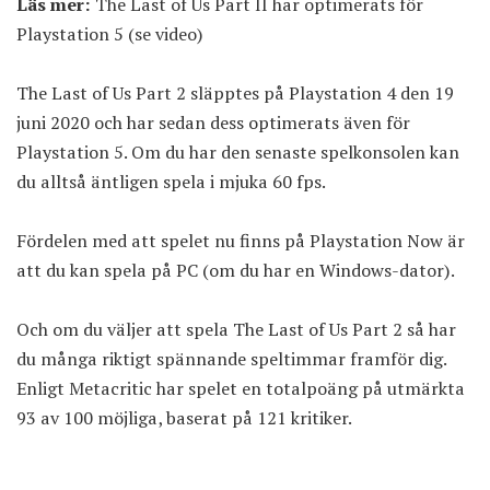
Läs mer:
The Last of Us Part II har optimerats för
Playstation 5 (se video)
The Last of Us Part 2 släpptes på Playstation 4 den 19
juni 2020 och har sedan dess optimerats även för
Playstation 5. Om du har den senaste spelkonsolen kan
du alltså äntligen spela i mjuka 60 fps.
Fördelen med att spelet nu finns på Playstation Now är
att du kan spela på PC (om du har en Windows-dator).
Och om du väljer att spela The Last of Us Part 2 så har
du många riktigt spännande speltimmar framför dig.
Enligt Metacritic
har spelet en totalpoäng på utmärkta
93 av 100 möjliga, baserat på 121 kritiker.