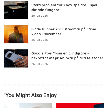
Stora problem för Xbox-spelare – spel
slutade fungera
28 juli 2026
Blade Runner 2099 streamar på Prime
Video i November
26 juli 2026
Google Pixel 11-serien blir dyrare –
bekräftat att priset ökar på alla telefoner
26 juli 2026
You Might Also Enjoy