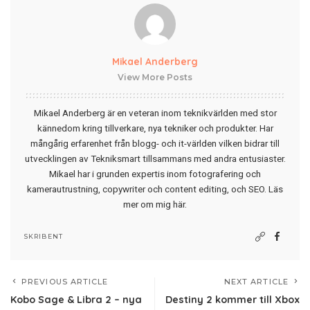
Mikael Anderberg
View More Posts
Mikael Anderberg är en veteran inom teknikvärlden med stor
kännedom kring tillverkare, nya tekniker och produkter. Har
mångårig erfarenhet från blogg- och it-världen vilken bidrar till
utvecklingen av Tekniksmart tillsammans med andra entusiaster.
Mikael har i grunden expertis inom fotografering och
kamerautrustning, copywriter och content editing, och SEO.
Läs
mer om mig här
.
SKRIBENT
PREVIOUS ARTICLE
NEXT ARTICLE
Kobo Sage & Libra 2 – nya
Destiny 2 kommer till Xbox