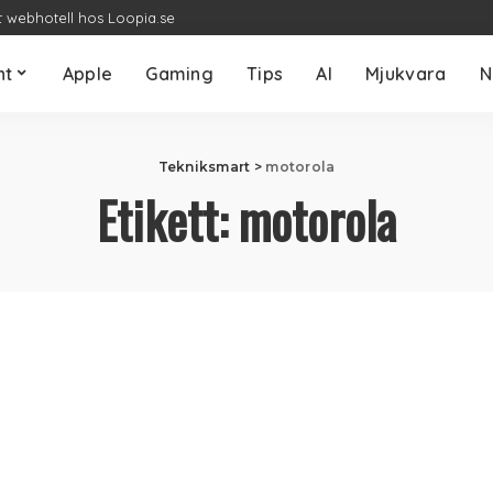
t webhotell hos Loopia.se
nt
Apple
Gaming
Tips
AI
Mjukvara
N
Tekniksmart
>
motorola
Etikett:
motorola