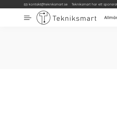
kontakt@tekniksmart.se
Tekniksmart har ett sponsra
Allmä