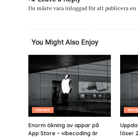
Du måste vara
inloggad
för att publicera e
You Might Also Enjoy
Allmänt
Allmä
Enorm ökning av appar på
Uppdate
App Store – vibecoding är
löser 