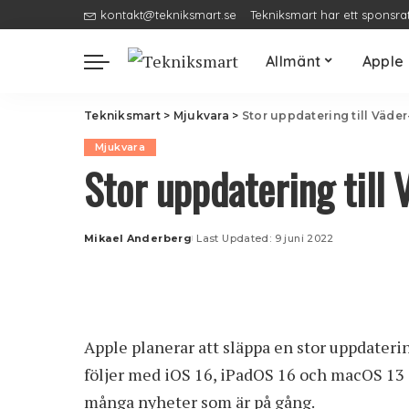
kontakt@tekniksmart.se
Tekniksmart har ett sponsra
Allmänt
Apple
Tekniksmart
>
Mjukvara
>
Stor uppdatering till Väder
Mjukvara
Stor uppdatering till 
Mikael Anderberg
Last Updated: 9 juni 2022
Posted
by
Apple planerar att släppa en stor uppdater
följer med iOS 16, iPadOS 16 och macOS 13 
många nyheter som är på gång.