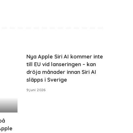
Nya Apple Siri AI kommer inte
till EU vid lanseringen – kan
dröja månader innan Siri AI
släpps i Sverige
9 juni 2026
på
Apple