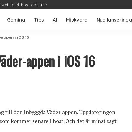
t webhotell hos Loopia.se
Gaming
Tips
AI
Mjukvara
Nya lanseringa
-appen i iOS 16
Väder-appen i iOS 16
ing till den inbyggda Väder-appen. Uppdateringen
som kommer senare i höst. Och det är minst sagt