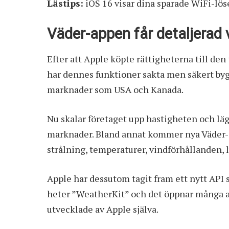
Lästips:
iOS 16 visar dina sparade WiFi-lö
Väder-appen får detaljerad
Efter att Apple köpte rättigheterna till de
har dennes funktioner sakta men säkert byggt
marknader som USA och Kanada.
Nu skalar företaget upp hastigheten och lä
marknader. Bland annat kommer nya Väder-
strålning, temperaturer, vindförhållanden, l
Apple har dessutom tagit fram ett nytt API
heter ”WeatherKit” och det öppnar många av
utvecklade av Apple själva.