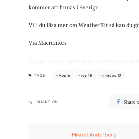
kommer att finnas i Sverige.
Vill du läsa mer om WeatherKit så kan du g
Via
Macrumors
Apple
ios 16
macos 13
TAGS:
Share 
SHARE ON
Mikael Anderberg