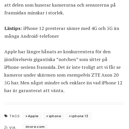
att delen som huserar kamerorna och sensorerna på
framsidan minskar i storlek.
Lästips:
iPhone 12 presterar sämre med 4G och 5G än
många Android-telefoner
Apple har längre hånats av konkurrentera för den
jämförelsevis gigantiska ”notchen” som sitter på
iPhone-seriens framsida. Det är inte troligt att vi får se
kameror under skärmen som exempelvis ZTE Axon 20
5G har. Men något mindre och enklare än vad iPhone 12
har är garanterat att vänta.
Apple
iphone
iphone 13
TAGS:
imore.com
VIA: