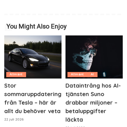
You Might Also Enjoy
Allmänt
Allmänt
AI
Stor
Dataintrång hos AI-
sommaruppdatering
tjänsten Suno
från Tesla – här är
drabbar miljoner –
allt du behöver veta
betaluppgifter
läckta
22 juli 2026