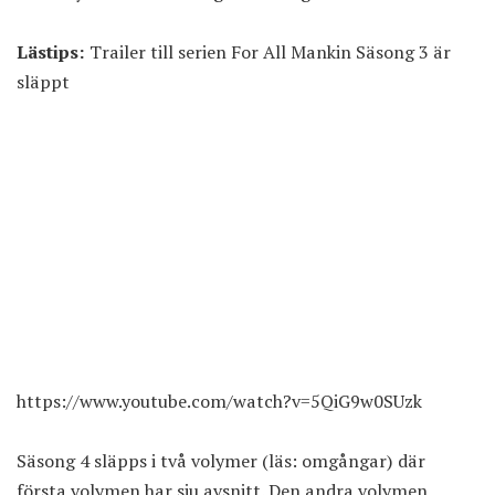
Lästips:
Trailer till serien For All Mankin Säsong 3 är
släppt
https://www.youtube.com/watch?v=5QiG9w0SUzk
Säsong 4 släpps i två volymer (läs: omgångar) där
första volymen har sju avsnitt. Den andra volymen