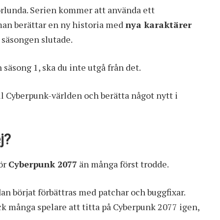
norlunda. Serien kommer att använda ett
 man berättar en ny historia med
nya karaktärer
ta säsongen slutade.
äsong 1, ska du inte utgå från det.
ill Cyberpunk-världen och berätta något nytt i
j?
ör
Cyberpunk 2077
än många först trodde.
n börjat förbättras med patchar och buggfixar.
k många spelare att titta på Cyberpunk 2077 igen,