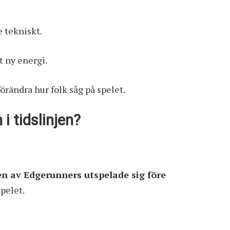
e tekniskt.
t ny energi.
förändra hur folk såg på spelet.
i tidslinjen?
en av Edgerunners utspelade sig före
pelet.