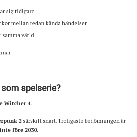
ar sig tidigare
 luckor mellan redan kända händelser
ar samma värld
mnar.
som spelserie?
e Witcher 4
.
erpunk 2
särskilt snart. Troligaste bedömningen är
inte före 2030
.