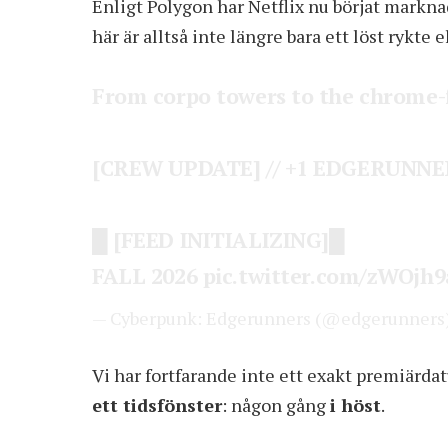
Enligt Polygon har Netflix nu börjat markn
här är alltså inte längre bara ett löst rykte
From corpo towers to the chrome-
[CREW UPDATE] // +1 EDGERUNNER
█ [FEED INITIALIZING]█
FALL 2026
pic.twitter.com/zWOjh
— Cyberpunk: Edgerunners (@edgerunners
Vi har fortfarande inte ett exakt premiärdat
ett tidsfönster
: någon gång
i höst
.