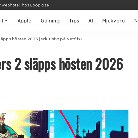
t webhotell hos Loopia.se
nt
Apple
Gaming
Tips
AI
Mjukvara
N
äpps hösten 2026 (exklusivt på Netflix)
rs 2 släpps hösten 2026