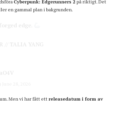
adsföra
Cyberpunk: Edgerunners 2
på riktigt. Det
 eller en gammal plan i bakgrunden.
forged edge.
 // TALIA YANG
9aO4V
)
June 28, 2026
um. Men vi har fått ett
releasedatum i form av