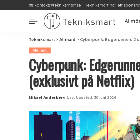
kontakt@tekniksmart.se
Tekniksmart har ett sponsra
Allmä
Tekniksmart
>
Allmänt
>
Cyberpunk: Edgerunners 2 sl
Allmänt
Cyberpunk: Edgerunne
(exklusivt på Netflix)
Mikael Anderberg
Last Updated: 30 juni 2026
Posted
by