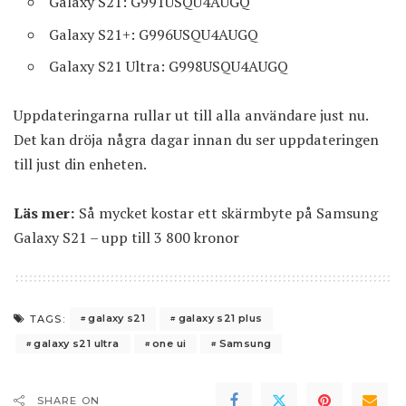
Galaxy S21: G991USQU4AUGQ
Galaxy S21+: G996USQU4AUGQ
Galaxy S21 Ultra: G998USQU4AUGQ
Uppdateringarna rullar ut till alla användare just nu.
Det kan dröja några dagar innan du ser uppdateringen
till just din enheten.
Läs mer:
Så mycket kostar ett skärmbyte på Samsung
Galaxy S21 – upp till 3 800 kronor
galaxy s21
galaxy s21 plus
TAGS:
galaxy s21 ultra
one ui
Samsung
SHARE ON