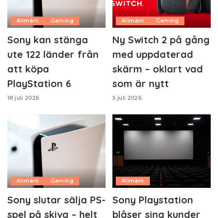
Allmänt
Gaming
Allmänt
Gaming
Sony kan stänga
Ny Switch 2 på gång
ute 122 länder från
med uppdaterad
att köpa
skärm – oklart vad
PlayStation 6
som är nytt
18 juli 2026
5 juli 2026
Allmänt
Gaming
Allmänt
Sony slutar sälja PS-
Sony Playstation
spel på skiva – helt
blåser sina kunder