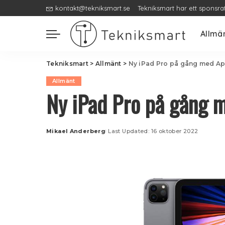
kontakt@tekniksmart.se
Tekniksmart har ett sponsra
Allmä
Tekniksmart
>
Allmänt
>
Ny iPad Pro på gång med A
Allmänt
Ny iPad Pro på gång 
Mikael Anderberg
Last Updated: 16 oktober 2022
Posted
by