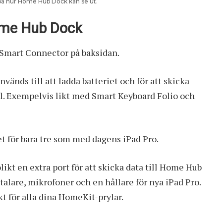
på hur Home Hub Dock kan se ut.
ome Hub Dock
y Smart Connector på baksidan.
vänds till att ladda batteriet och för att skicka
yl. Exempelvis likt med Smart Keyboard Folio och
let för bara tre som med dagens iPad Pro.
ikt en extra port för att skicka data till Home Hub
lare, mikrofoner och en hållare för nya iPad Pro.
t för alla dina HomeKit-prylar.