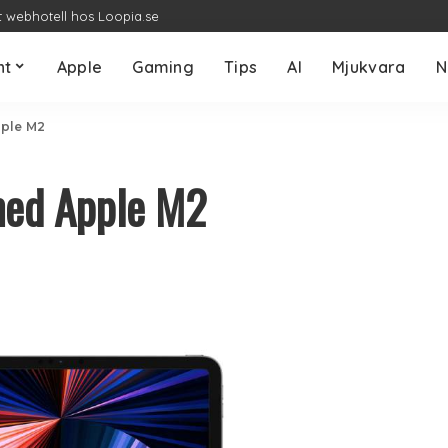
t webhotell hos Loopia.se
nt
Apple
Gaming
Tips
AI
Mjukvara
N
pple M2
med Apple M2