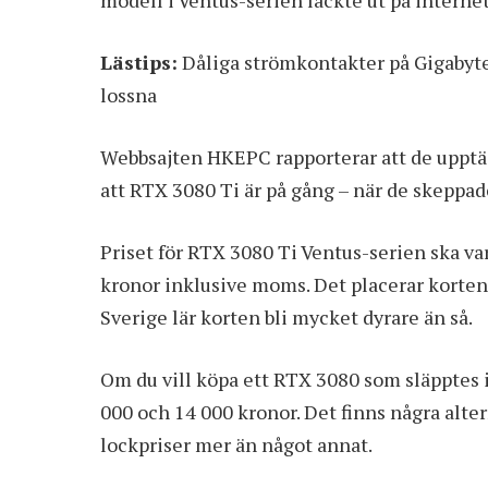
modell i Ventus-serien läckte ut på internet
Lästips:
Dåliga strömkontakter på Gigabyt
lossna
Webbsajten HKEPC rapporterar att de upptäc
att RTX 3080 Ti är på gång – när de skeppad
Priset för RTX 3080 Ti Ventus-serien ska va
kronor inklusive moms. Det placerar korte
Sverige lär korten bli mycket dyrare än så.
Om du vill köpa ett RTX 3080 som släpptes i
000 och 14 000 kronor
. Det finns några alte
lockpriser mer än något annat.