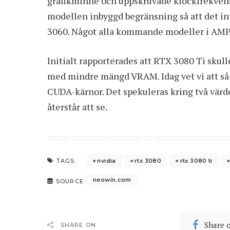
grafikminne och uppskruvade klockfrekvens
modellen inbyggd begränsning så att det int
3060. Något alla kommande modeller i AMPE
Initialt rapporterades att RTX 3080 Ti sku
med mindre mängd VRAM. Idag vet vi att så al
CUDA-kärnor. Det spekuleras kring två vär
återstår att se.
nvidia
rtx 3080
rtx 3080 ti
TAGS:
neowin.com
SOURCE:
Share 
SHARE ON