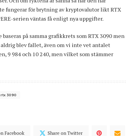
er. Och om ryktena är sanna så har den här
e fungerar för brytning av kryptovalutor likt RTX
RE-serien väntas få enligt nya uppgifter.
lle baseras på samma grafikkrets som RTX 3090 men
drig blev fallet, även om vi inte vet antalet
den, 9 984 och 10 240, men vilket som stämmer
rtx 3090
on Facebook
Share on Twitter