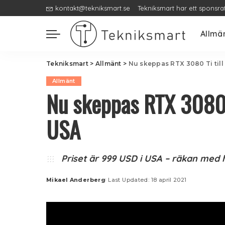
kontakt@tekniksmart.se
Tekniksmart har ett sponsra
Allmä
Tekniksmart
>
Allmänt
>
Nu skeppas RTX 3080 Ti till 
Allmänt
Nu skeppas RTX 3080 Ti
USA
Priset är 999 USD i USA – räkan med h
Mikael Anderberg
Last Updated: 18 april 2021
Posted
by