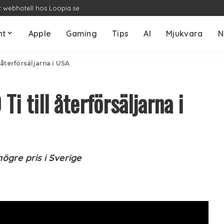
t webhotell hos Loopia.se
nt
Apple
Gaming
Tips
AI
Mjukvara
N
återförsäljarna i USA
 till återförsäljarna i
ögre pris i Sverige