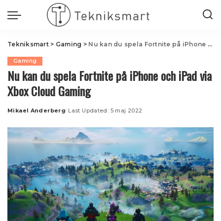
Tekniksmart
>
Gaming
>
Nu kan du spela Fortnite på iPhone och iPad via Xbox Cloud Gaming
Gaming
Nu kan du spela Fortnite på iPhone och iPad via
Xbox Cloud Gaming
Mikael Anderberg
Last Updated: 5 maj 2022
Posted
by