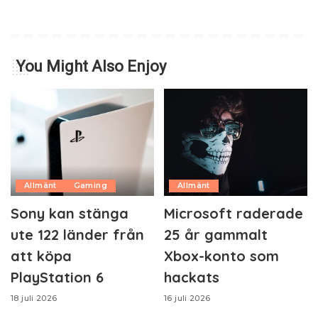
You Might Also Enjoy
Allmänt
Gaming
Allmänt
Sony kan stänga
Microsoft raderade
ute 122 länder från
25 år gammalt
att köpa
Xbox-konto som
PlayStation 6
hackats
18 juli 2026
16 juli 2026