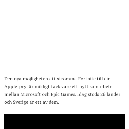
Den nya möjligheten att strömma Fortnite till din
Apple-pryl är möjligt tack vare ett nytt samarbete
mellan Microsoft och Epic Games. Idag stöds 26 länder
och Sverige är ett av dem.