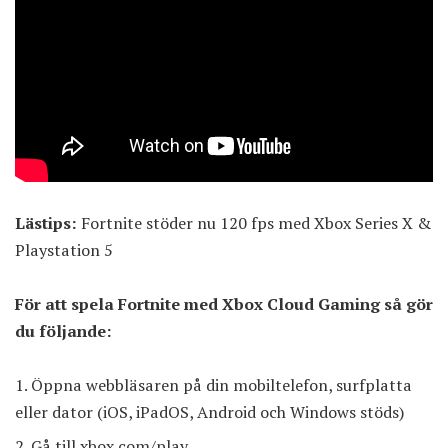
Lästips:
Fortnite stöder nu 120 fps med Xbox Series X &
Playstation 5
För att spela Fortnite med Xbox Cloud Gaming så gör
du följande:
Öppna webbläsaren på din mobiltelefon, surfplatta
eller dator (iOS, iPadOS, Android och Windows stöds)
Gå till xbox.com/play