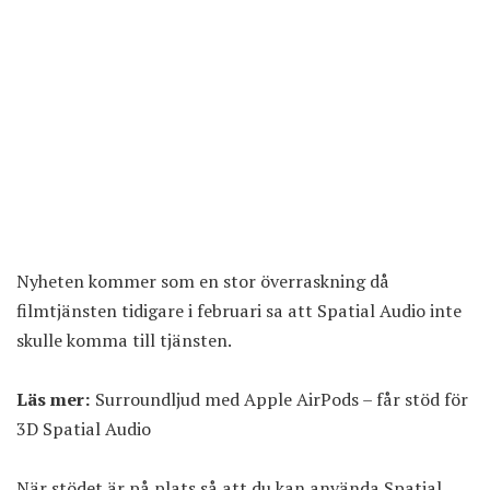
Nyheten kommer som en stor överraskning då
filmtjänsten
tidigare i februari
sa att Spatial Audio inte
skulle komma till tjänsten.
Läs mer:
Surroundljud med Apple AirPods – får stöd för
3D Spatial Audio
När stödet är på plats så att du kan använda Spatial