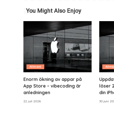
You Might Also Enjoy
Allmänt
Allmä
Enorm ökning av appar på
Uppdate
App Store – vibecoding är
löser 
anledningen
din iPh
22 juli 2026
30 juni 2