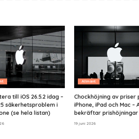
nt
Allmänt
ra till iOS 26.5.2 idag –
Chockhöjning av priser 
25 säkerhetsproblem i
iPhone, iPad och Mac – 
one (se hela listan)
bekräftar prishöjningar
026
19 juni 2026