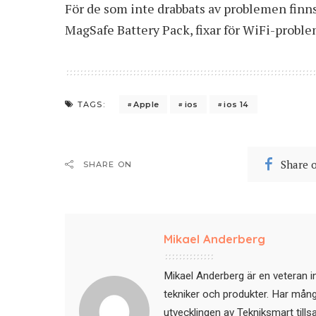
För de som inte drabbats av problemen finns
MagSafe Battery Pack, fixar för WiFi-probl
Apple
ios
ios 14
TAGS:
Share 
SHARE ON
Mikael Anderberg
Mikael Anderberg är en veteran i
tekniker och produkter. Har mångår
utvecklingen av Tekniksmart till