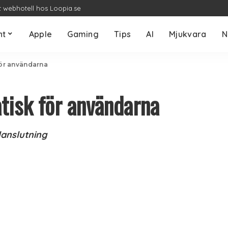
t webhotell hos Loopia.se
nt
Apple
Gaming
Tips
AI
Mjukvara
N
för användarna
atisk för användarna
anslutning