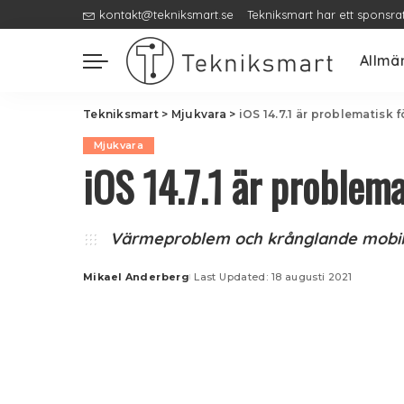
kontakt@tekniksmart.se
Tekniksmart har ett sponsra
Allmä
Tekniksmart
>
Mjukvara
>
iOS 14.7.1 är problematisk 
Mjukvara
iOS 14.7.1 är problem
Värmeproblem och krånglande mobil
Mikael Anderberg
Last Updated: 18 augusti 2021
Posted
by