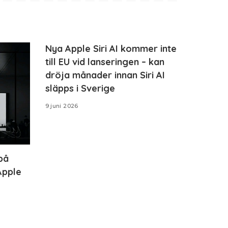
Nya Apple Siri AI kommer inte
till EU vid lanseringen – kan
dröja månader innan Siri AI
släpps i Sverige
9 juni 2026
på
Apple