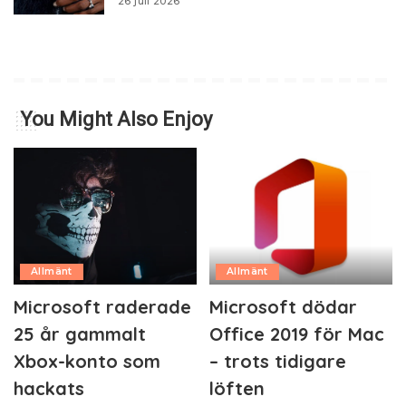
26 juli 2026
You Might Also Enjoy
Allmänt
Allmänt
Microsoft raderade
Microsoft dödar
25 år gammalt
Office 2019 för Mac
Xbox-konto som
– trots tidigare
hackats
löften