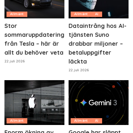
Allmänt
Allmänt
AI
Stor
Dataintrång hos AI-
sommaruppdatering
tjänsten Suno
från Tesla – här är
drabbar miljoner –
allt du behöver veta
betaluppgifter
läckta
22 juli 2026
22 juli 2026
Allmänt
Allmänt
AI
Enorm ökning av
Google har släppt