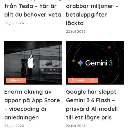
från Tesla – här är
drabbar miljoner –
allt du behöver veta
betaluppgifter
läckta
22 juli 2026
22 juli 2026
Allmänt
Allmänt
AI
Enorm ökning av
Google har släppt
appar på App Store
Gemini 3.6 Flash –
– vibecoding är
prisvärd AI-modell
anledningen
till ett lägre pris
22 juli 2026
22 juli 2026