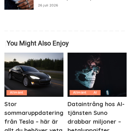
26 juli 2026
You Might Also Enjoy
Allmänt
Allmänt
AI
Stor
Dataintrång hos AI-
sommaruppdatering
tjänsten Suno
från Tesla – här är
drabbar miljoner –
allt du behöver veta
betaluppgifter