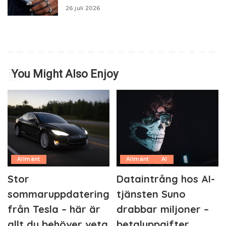
26 juli 2026
You Might Also Enjoy
Allmänt
Allmänt
AI
Stor
Dataintrång hos AI-
sommaruppdatering
tjänsten Suno
från Tesla – här är
drabbar miljoner –
allt du behöver veta
betaluppgifter