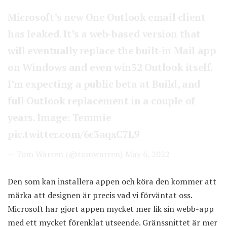
Microsoft’s new One Outlook email client
has leaked. It’s a web-based version that
will eventually replace the built-in Mail app
on Windows and even win32 Outlook itself.
I’m expecting a public beta at Build, and
full Outlook replacement in a couple of
years. Image: Temmie
pic.twitter.com/6c3aqxC7L9
— Tom Warren (@tomwarren)
May 6, 2022
Den som kan installera appen och köra den kommer att
märka att designen är precis vad vi förväntat oss.
Microsoft har gjort appen mycket mer lik sin webb-app
med ett mycket förenklat utseende. Gränssnittet är mer