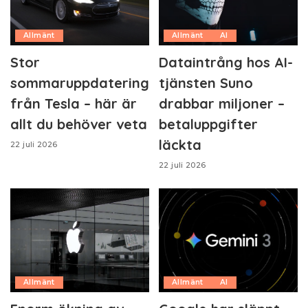
Allmänt
Allmänt
AI
Stor
Dataintrång hos AI-
sommaruppdatering
tjänsten Suno
från Tesla – här är
drabbar miljoner –
allt du behöver veta
betaluppgifter
läckta
22 juli 2026
22 juli 2026
Allmänt
Allmänt
AI