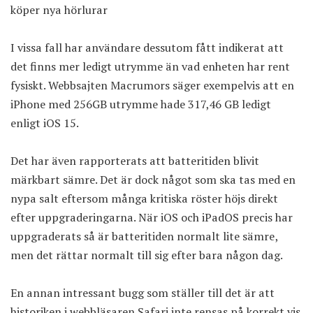
köper nya hörlurar
I vissa fall har användare dessutom fått indikerat att
det finns mer ledigt utrymme än vad enheten har rent
fysiskt. Webbsajten Macrumors säger exempelvis att en
iPhone med 256GB utrymme hade 317,46 GB ledigt
enligt iOS 15.
Det har även rapporterats att batteritiden blivit
märkbart sämre. Det är dock något som ska tas med en
nypa salt eftersom många kritiska röster höjs direkt
efter uppgraderingarna. När iOS och iPadOS precis har
uppgraderats så är batteritiden normalt lite sämre,
men det rättar normalt till sig efter bara någon dag.
En annan intressant bugg som ställer till det är att
historiken i webbläsaren Safari inte rensas på korrekt vis.