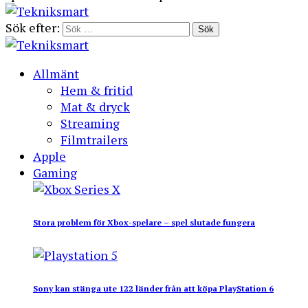
Sök efter:
Allmänt
Hem & fritid
Mat & dryck
Streaming
Filmtrailers
Apple
Gaming
Stora problem för Xbox-spelare – spel slutade fungera
Sony kan stänga ute 122 länder från att köpa PlayStation 6