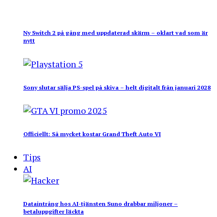
Ny Switch 2 på gång med uppdaterad skärm – oklart vad som är
nytt
Sony slutar sälja PS-spel på skiva – helt digitalt från januari 2028
Officiellt: Så mycket kostar Grand Theft Auto VI
Tips
AI
Dataintrång hos AI-tjänsten Suno drabbar miljoner –
betaluppgifter läckta