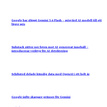
Google har släppt Gemini 3.6 Flash – prisvärd AI-modell till ett
lägre pris
Substack sätter ner foten mot AI-genererat innehåll –
introducerar verktyg för AI-detektering
Schibsted delade känslig data med OpenAI i ett helt år
Google inför skarpare gränser för Gemini