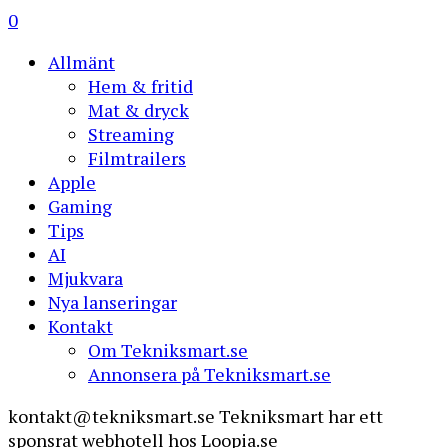
0
Allmänt
Hem & fritid
Mat & dryck
Streaming
Filmtrailers
Apple
Gaming
Tips
AI
Mjukvara
Nya lanseringar
Kontakt
Om Tekniksmart.se
Annonsera på Tekniksmart.se
kontakt@tekniksmart.se
Tekniksmart har ett
sponsrat webhotell hos Loopia.se