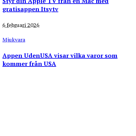
Styr din Apple TV från en Mac med
gratisappen Itsytv
6 februari 2026
Mjukvara
Appen UdenUSA visar vilka varor som
kommer från USA
3 februari 2026
Mjukvara
AI
Firefox får 5 nya AI-funktioner – du kan
stänga av dem helt
3 februari 2026