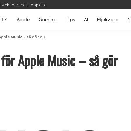
t webhotell hos Loopia.se
nt
Apple
Gaming
Tips
AI
Mjukvara
N
pple Music – så gör du
för Apple Music – så gör