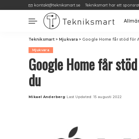
kontakt@tekniksmart.se
Tekniksmart har ett sponsra
Allmä
Tekniksmart
>
Mjukvara
>
Google Home får stöd för A
Mjukvara
Google Home får stöd 
du
Mikael Anderberg
Last Updated: 15 augusti 2022
Posted
by