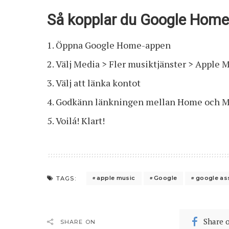
Så kopplar du Google Home 
Öppna Google Home-appen
Välj Media > Fler musiktjänster > Apple 
Välj att länka kontot
Godkänn länkningen mellan Home och M
Voilá! Klart!
apple music
Google
google ass
TAGS:
Share 
SHARE ON