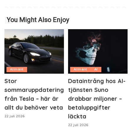
You Might Also Enjoy
Allmänt
Allmänt
AI
Stor
Dataintrång hos AI-
sommaruppdatering
tjänsten Suno
från Tesla – här är
drabbar miljoner –
allt du behöver veta
betaluppgifter
läckta
22 juli 2026
22 juli 2026