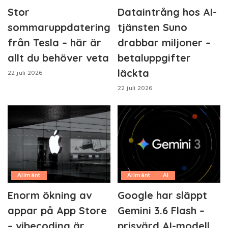
Stor
Dataintrång hos AI-
sommaruppdatering
tjänsten Suno
från Tesla – här är
drabbar miljoner –
allt du behöver veta
betaluppgifter
läckta
22 juli 2026
22 juli 2026
Allmänt
Allmänt
AI
Enorm ökning av
Google har släppt
appar på App Store
Gemini 3.6 Flash –
– vibecoding är
prisvärd AI-modell