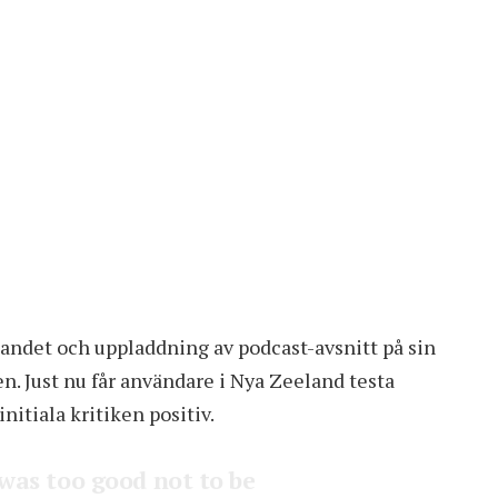
apandet och uppladdning av podcast-avsnitt på sin
n. Just nu får användare i Nya Zeeland testa
nitiala kritiken positiv.
 was too good not to be