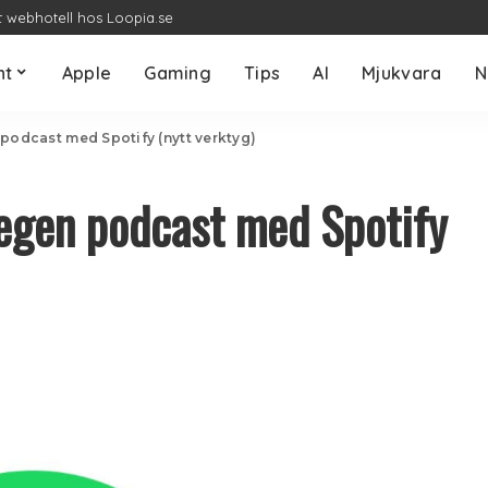
t webhotell hos Loopia.se
nt
Apple
Gaming
Tips
AI
Mjukvara
N
 podcast med Spotify (nytt verktyg)
 egen podcast med Spotify