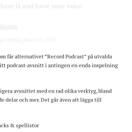
hare it and have your voice
L6InH6
potifyNZ)
June 16, 2022
om får alternativet ”Record Podcast” på utvalda
itt podcast-avsnitt i antingen en enda inspelning
digera avsnittet med en rad olika verktyg, bland
 delar och mer. Det går även att lägga till
cks & spellistor