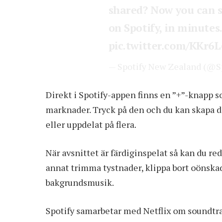
shared? Now you can s
on Spotify, in minutes.
pic.twitter.com/KKr6
— Spotify New Zealand (@S
Direkt i Spotify-appen finns en ”+”-knapp s
marknader. Tryck på den och du kan skapa d
eller uppdelat på flera.
När avsnittet är färdiginspelat så kan du re
annat trimma tystnader, klippa bort oönskade
bakgrundsmusik.
Spotify samarbetar med Netflix om soundtra