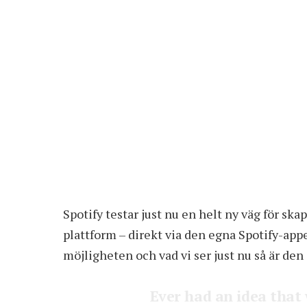
Spotify testar just nu en helt ny väg för sk
plattform – direkt via den egna Spotify-appe
möjligheten och vad vi ser just nu så är den i
Ever had an idea that