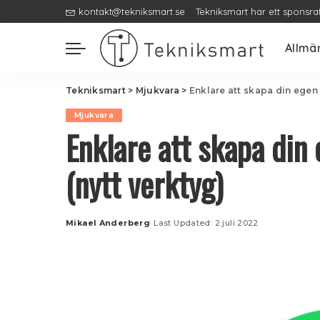
kontakt@tekniksmart.se
Tekniksmart har ett sponsra
Allmä
Tekniksmart
>
Mjukvara
>
Enklare att skapa din egen
Mjukvara
Enklare att skapa din
(nytt verktyg)
Mikael Anderberg
Last Updated: 2 juli 2022
Posted
by