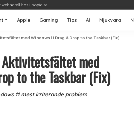
t webhotell hos Loopia.se
nt
Apple
Gaming
Tips
AI
Mjukvara
N
tivitetsfältet med Windows 11 Drag & Drop to the Taskbar (Fix)
l Aktivitetsfältet med
p to the Taskbar (Fix)
indows 11 mest irriterande problem