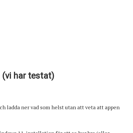
(vi har testat)
 och ladda ner vad som helst utan att veta att appen
indows 11-installation för att se hur bra (eller