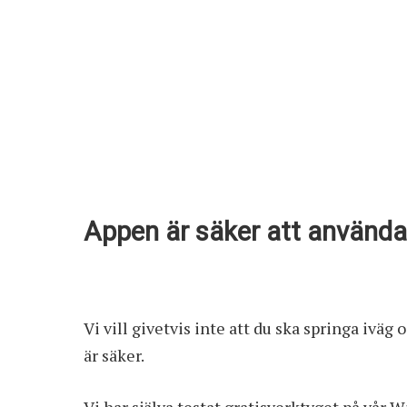
Appen är säker att använda 
Vi vill givetvis inte att du ska springa iväg
är säker.
Vi har själva testat gratisverktyget på vår W