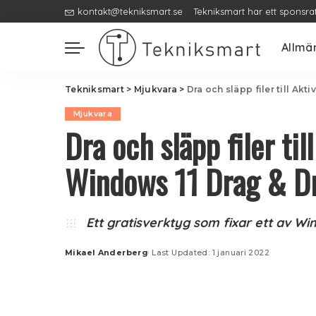
kontakt@tekniksmart.se
Tekniksmart har ett sponsra
Allmä
Tekniksmart
>
Mjukvara
>
Dra och släpp filer till Ak
Mjukvara
Dra och släpp filer til
Windows 11 Drag & Dro
Ett gratisverktyg som fixar ett av W
Mikael Anderberg
Last Updated: 1 januari 2022
Posted
by