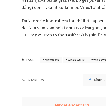
dålig) den är. Samt
kollat med VirusTotal
så
Du kan själv kontrollera innehållet i appen
det kan vem som helst annars också göra, o
11 Drag & Drop to the Taskbar (Fix) skulle v
Microsoft
windows 10
windows
TAGS:
Share 
SHARE ON
Mikael Anderberg