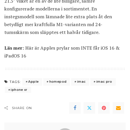
21.5″ vilket är en av de lite billigare, sämre
konfigurerade modellerna i sortimentet. En
instegsmodell som lämnade lite extra plats åt den
betydligt mer kraftfulla M1-varianten md 24-
tumsskärm som släpptes ett halvår tidigare.
Läs mer:
Här är Apples prylar som INTE får iOS 16 &
iPadOS 16
Apple
homepod
imac
imac pro
TAGS:
iphone xr
SHARE ON