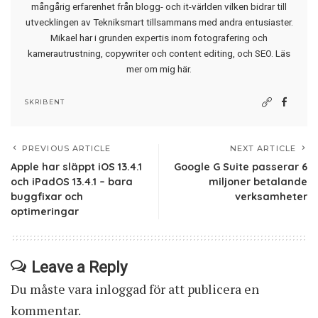
mångårig erfarenhet från blogg- och it-världen vilken bidrar till
utvecklingen av Tekniksmart tillsammans med andra entusiaster.
Mikael har i grunden expertis inom fotografering och
kamerautrustning, copywriter och content editing, och SEO.
Läs
mer om mig här
.
SKRIBENT
PREVIOUS ARTICLE
NEXT ARTICLE
Apple har släppt iOS 13.4.1
Google G Suite passerar 6
och iPadOS 13.4.1 – bara
miljoner betalande
buggfixar och
verksamheter
optimeringar
Leave a Reply
Du måste vara
inloggad
för att publicera en
kommentar.