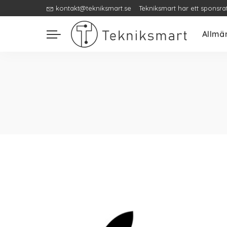
kontakt@tekniksmart.se
Tekniksmart har ett sponsra
Allmä