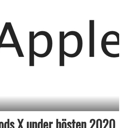
Pods X under hösten 2020