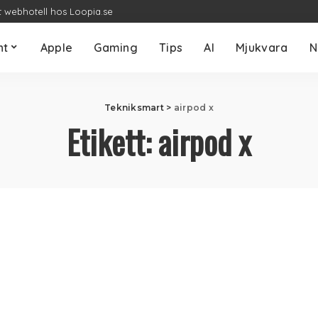
t webhotell hos Loopia.se
nt
Apple
Gaming
Tips
AI
Mjukvara
N
Tekniksmart
>
airpod x
Etikett:
airpod x