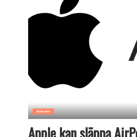
Allmänt
Apple kan släppa Air