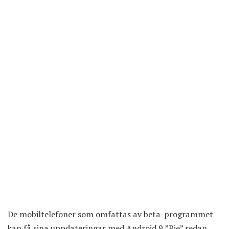
De mobiltelefoner som omfattas av beta-programmet
kan få sina uppdateringar med Android 9 ”Pie” redan