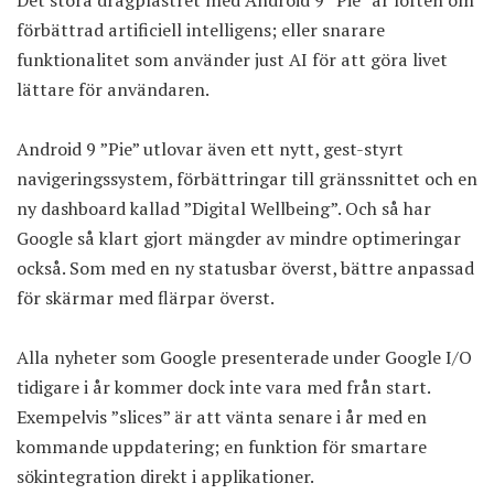
Det stora dragplåstret med Android 9 ”Pie” är löften om
förbättrad artificiell intelligens; eller snarare
funktionalitet som använder just AI för att göra livet
lättare för användaren.
Android 9 ”Pie” utlovar även ett nytt, gest-styrt
navigeringssystem, förbättringar till gränssnittet och en
ny dashboard kallad ”Digital Wellbeing”. Och så har
Google så klart gjort mängder av mindre optimeringar
också. Som med en ny statusbar överst, bättre anpassad
för skärmar med flärpar överst.
Alla nyheter som Google presenterade under Google I/O
tidigare i år kommer dock inte vara med från start.
Exempelvis ”slices” är att vänta senare i år med en
kommande uppdatering; en funktion för smartare
sökintegration direkt i applikationer.