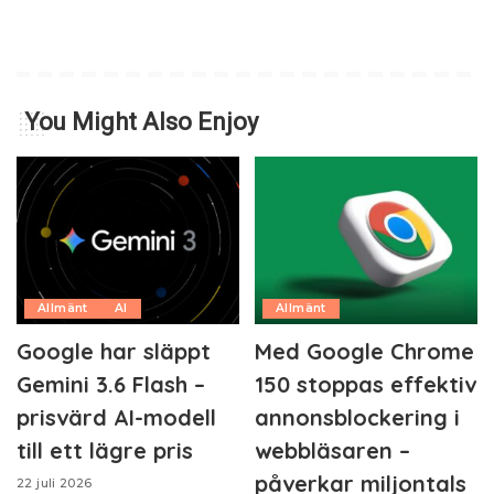
You Might Also Enjoy
Allmänt
AI
Allmänt
Google har släppt
Med Google Chrome
Gemini 3.6 Flash –
150 stoppas effektiv
prisvärd AI-modell
annonsblockering i
till ett lägre pris
webbläsaren –
påverkar miljontals
22 juli 2026