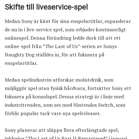
Skifte till liveservice-spel
Medan Sony är känt för sina enspelartitlar, expanderar
de nu in i live-service spel, som erbjuder kontinuerligt
onlinespel. Denna förändring ledde dock till att ett
online-spel från ”The Last of Us”-serien av Sonys
Naughty Dog ställdes in, för att fokusera på
enspelartitlar.
Medan spelindustrin utforskar molnteknik, som
möjliggör spel utan fysisk hårdvara, fortsätter Sony att
fokusera på konsolspel. Denna strategi är i linje med
industritrenden, som ses med Nintendos Switch, som
förblir populär tack vare nya spelreleaser.
Sony planerar att släppa flera efterlängtade spel,
inklusive ”The Last of Us Part II Remastered” i januari