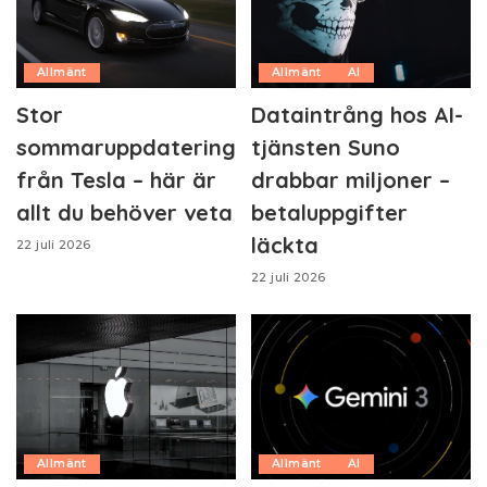
Allmänt
Allmänt
AI
Stor
Dataintrång hos AI-
sommaruppdatering
tjänsten Suno
från Tesla – här är
drabbar miljoner –
allt du behöver veta
betaluppgifter
läckta
22 juli 2026
22 juli 2026
Allmänt
Allmänt
AI