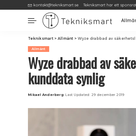
kontakt@tekniksmart.se
Tekniksmart har ett sponsra
Allmä
Tekniksmart
>
Allmänt
>
Wyze drabbad av säkerhetsl
Allmänt
Wyze drabbad av säke
kunddata synlig
Mikael Anderberg
Last Updated: 29 december 2019
Posted
by