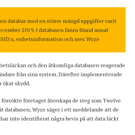
 en databas med en större mängd uppgifter varit
ecember 2019. I databasen fanns bland annat
SSID:s, enhetsinformation och mer. Wyze
etsläckan och den åtkomliga databasen reagerade
vändare från sina system. Därefter implementerade
r ökat skydd.
a försökte företaget återskapa de steg som Twelve
åt databasen; Wyze säger i ett meddelande att de
ar inte identifierat några bevis på att data läckt