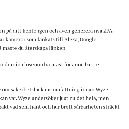
n på ditt konto igen och även generera nya 2FA-
har kameror som länkats till Alexa, Google
å måste du återskapa länken.
dra sina lösenord snarast för ännu bättre
de om säkerhetsläckans omfattning innan Wyze
ckan var. Wyze undersöker just nu det hela, men
xakt vad som hänt och hur brett sårbarheten sträckt