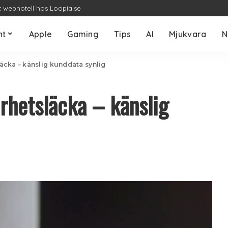
t webhotell hos Loopia.se
nt
Apple
Gaming
Tips
AI
Mjukvara
N
äcka – känslig kunddata synlig
rhetsläcka – känslig