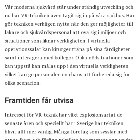
Vår moderna sjukvård står under ständig utveckling och
nu har VR-tekniken även tagit sig in på våra sjukhus. Här
gör tekniken verkligen nytta när den ger möjligheter till
läkare och sjukvårdspersonal att öva sig i miljöer och
situationer som liknar verkligheten. I virtuella
operationssalar kan kirurger träna på sina färdigheter
samt interagera med kollegor. Olika nödsituationer som
kan uppstå kan målas upp i den virtuella verkligheten
vilket kan ge personalen en chans att förbereda sig för
olika scenarion.
Framtiden får utvisa
Intresset för VR-teknik har växt explosionsartat de
senaste åren och speciellt här i Sverige har tekniken
blivit allt mer vanlig. Många företag som sysslar med
att ta fram och förfina tekniken har startats upp under