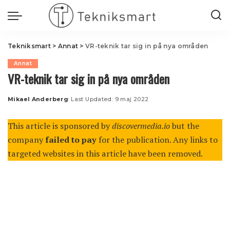
Tekniksmart
>
Annat
>
VR-teknik tar sig in på nya områden
Annat
VR-teknik tar sig in på nya områden
Mikael Anderberg
Last Updated: 9 maj 2022
Posted
by
This article is sponsored by
discovermedia.io
but the
company
failed to pay
for the publication. Any links to
targeted websites in this article have been removed.