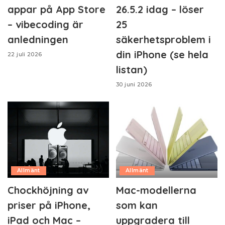
appar på App Store
26.5.2 idag – löser
– vibecoding är
25
anledningen
säkerhetsproblem i
din iPhone (se hela
22 juli 2026
listan)
30 juni 2026
Allmänt
Allmänt
Chockhöjning av
Mac-modellerna
priser på iPhone,
som kan
iPad och Mac –
uppgradera till