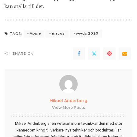
kan ställa till det.
Apple
macos
wwdc 2020
TAGS:
SHARE ON
Mikael Anderberg
View More Posts
Mikael Anderberg är en veteran inom teknikvärlden med stor
kännedom kring tillverkare, nya tekniker och produkter. Har
mångårig erfarenhet från blogg- och it-världen vilken bidrar till