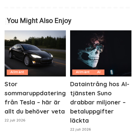
You Might Also Enjoy
Allmänt
Allmänt
AI
Stor
Dataintrång hos AI-
sommaruppdatering
tjänsten Suno
från Tesla – här är
drabbar miljoner –
allt du behöver veta
betaluppgifter
läckta
22 juli 2026
22 juli 2026