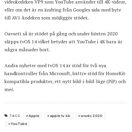
videokodeken VP9 som YouTube använder till 4K-videor,
eller om det är en ändring från Googles sida med byte
till AV1-kodeken som möjliggör stödet.
Oavsett så är stödet på gång och under hösten 2020
släpps tvOS 14 vilket betyder att YouTube i 4K bara är
några månader bort.
Andra nyheter med tvOS 14 är stöd för
två nya
handkontroller från Microsoft
, bättre stöd för HomeKit-
kompatibla produkter, ett nytt bild-i-bild-läge (PiP) och
mer.
Apple
apple tv 4k
wwdc 2020
TAGS:
YouTube