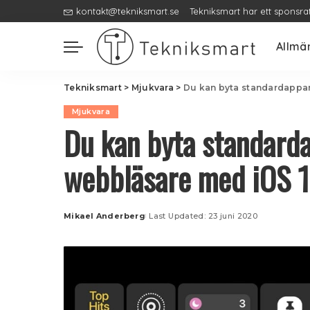
kontakt@tekniksmart.se
Tekniksmart har ett sponsra
Allmä
Tekniksmart
>
Mjukvara
>
Du kan byta standardappar
Mjukvara
Du kan byta standarda
webbläsare med iOS 1
Mikael Anderberg
Last Updated: 23 juni 2020
Posted
by