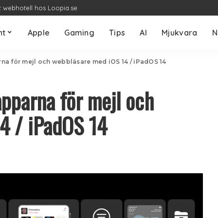
t webhotell hos Loopia.se
nt
Apple
Gaming
Tips
AI
Mjukvara
N
na för mejl och webbläsare med iOS 14 / iPadOS 14
pparna för mejl och
4 / iPadOS 14