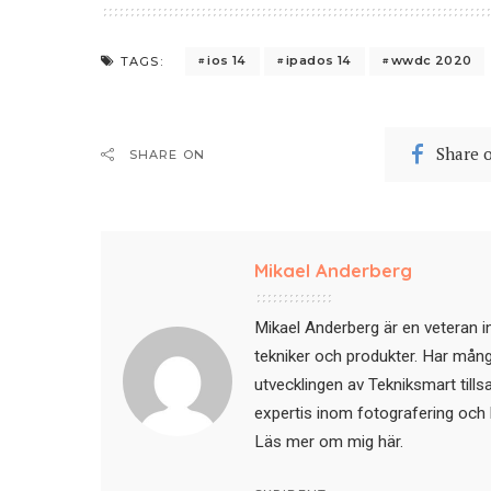
ios 14
ipados 14
wwdc 2020
TAGS:
Share 
SHARE ON
Mikael Anderberg
Mikael Anderberg är en veteran i
tekniker och produkter. Har mångår
utvecklingen av Tekniksmart till
expertis inom fotografering och 
Läs mer om mig här
.