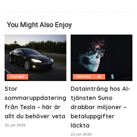
You Might Also Enjoy
Allmänt
Allmänt
AI
Stor
Dataintrång hos AI-
sommaruppdatering
tjänsten Suno
från Tesla – här är
drabbar miljoner –
allt du behöver veta
betaluppgifter
läckta
22 juli 2026
22 juli 2026