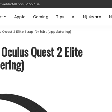
t webhotell hos Loopia.se
nt
Apple
Gaming
Tips
AI
Mjukvara
N
s Quest 2 Elite Strap för hårt (uppdatering)
 Oculus Quest 2 Elite
ering)