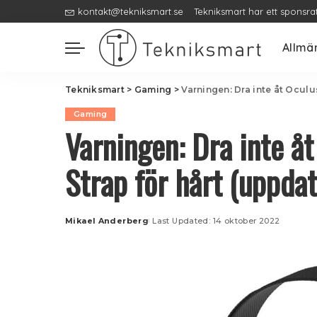
kontakt@tekniksmart.se
Tekniksmart har ett sponsra
Allmä
Tekniksmart
>
Gaming
>
Varningen: Dra inte åt Oculu
Gaming
Varningen: Dra inte åt
Strap för hårt (uppdat
Mikael Anderberg
Last Updated: 14 oktober 2022
Posted
by