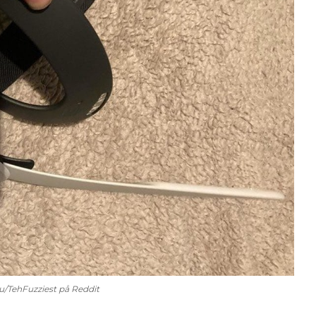
: u/TehFuzziest på Reddit