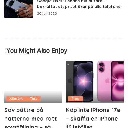
Google Pixel 11-serien blir dyrare –
bekräftat att priset ökar på alla telefoner
26 juli 2026
You Might Also Enjoy
Allmänt
Tips
Tips
Sov bättre på
Köp inte iPhone 17e
nätterna med rätt
– skaffa en iPhone
sovställning – så
16 istället