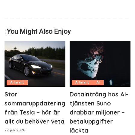
You Might Also Enjoy
Allmänt
Allmänt
AI
Stor
Dataintrång hos AI-
sommaruppdatering
tjänsten Suno
från Tesla – här är
drabbar miljoner –
allt du behöver veta
betaluppgifter
läckta
22 juli 2026