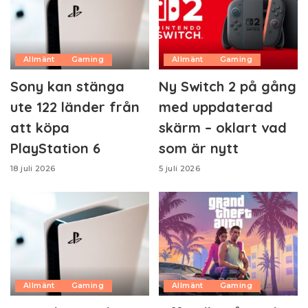
Allmänt
Gaming
Allmänt
Gaming
Sony kan stänga
Ny Switch 2 på gång
ute 122 länder från
med uppdaterad
att köpa
skärm – oklart vad
PlayStation 6
som är nytt
18 juli 2026
5 juli 2026
Allmänt
Gaming
Allmänt
Gaming